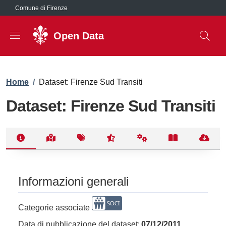
Salta al contenuto principale
Comune di Firenze
Open Data
Briciole di pane
Home
/
Dataset: Firenze Sud Transiti
Dataset: Firenze Sud Transiti
Informazioni generali
Categorie associate
Data di pubblicazione del dataset:
07/12/2011