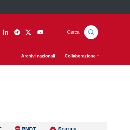
ook
nstagram
Linkedin
Telegram
Twitter
YouTube
Cerca
Archivi nazionali
Collaborazione
T
RNDT
Scarica