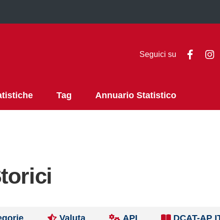
Faceb
I
Seguici su
atistiche
Tag
Annuario Statistico
torici
egorie
Valuta
API
DCAT-AP I