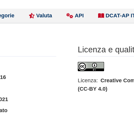
egorie
Valuta
API
DCAT-AP I
Licenza e quali
016
Licenza:
Creative Com
(CC-BY 4.0)
021
ato