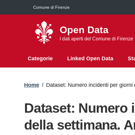
Salta al contenuto principale
Comune di Firenze
Open Data
I dati aperti del Comune di Firenze
Categorie
Linked Open Data
St
Briciole di pane
Home
/
Dataset: Numero incidenti per giorni
Dataset: Numero i
della settimana. 