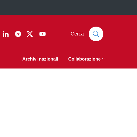
ook
nstagram
Linkedin
Telegram
Twitter
YouTube
Cerca
Archivi nazionali
Collaborazione