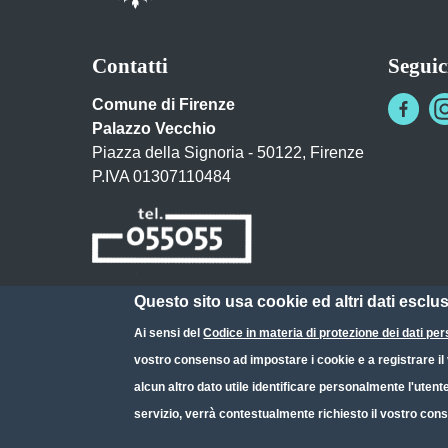
Contatti
Seguic
Comune di Firenze
Palazzo Vecchio
Piazza della Signoria - 50122, Firenze
P.IVA 01307110484
Questo sito usa cookie ed altri dati esclu
Posta Elettronica Certificata
Ai sensi del
Codice in materia di protezione dei dati per
URP - Ufficio Relazioni con il Pubblico
vostro consenso ad impostare i cookie e a registrare il v
alcun altro dato utile identificare personalmente l'utent
servizio, verrà contestualmente richiesto il vostro cons
Small prints
Useful links section