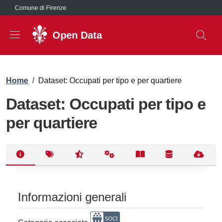
Salta al contenuto principale
Comune di Firenze
Open Data
Briciole di pane
Home
/
Dataset: Occupati per tipo e per quartiere
Dataset: Occupati per tipo e
per quartiere
Informazioni generali