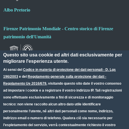
Albo Pretorio
Firenze Patrimonio Mondiale - Centro storico di Firenze
patrimonio dell'Umanità
Questo sito usa cookie ed altri dati esclusivamente per
migliorare l'esperienza utente.
Ai sensi del
Codice in materia di protezione dei dati personali - D. Lgs
196/2003
e del
Regolamento generale sulla protezione dei dati -
Useful links section
Small prints
Regolamento Ue 2016/679
, visitando questo sito date il vostro consenso
Redazione web
ad impostare i cookie e a registrare il vostro indirizzo IP. Tali registrazioni
sono effettuate esclusivamente a fini di sicurezza e di monitoraggio
Privacy
tecnico: non viene raccolto alcun altro dato utile identificare
Note legali
personalmente l'utente, né altri dati personali come nome, indirizzo,
indirizzo email o numero di telefono. Qualora ciò sia necessario per
Dichiarazione Accessibilità
l’espletamento del servizio, verrà contestualmente richiesto il vostro