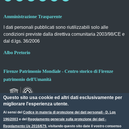
Amministrazione Trasparente
I dati personali pubblicati sono riutilizzabili solo alle
condizioni previste dalla direttiva comunitaria 2003/98/CE e
dal d.lgs. 36/2006
Albo Pretorio
Firenze Patrimonio Mondiale - Centro storico di Firenze
patrimonio dell'Umanità
Questo sito usa cookie ed altri dati esclusivamente per
migliorare l'esperienza utente.
Ai sensi del
Codice in materia di protezione dei dati personali - D. Lgs
196/2003
e del
Regolamento generale sulla protezione dei dati -
Useful links section
Small prints
Regolamento Ue 2016/679
, visitando questo sito date il vostro consenso