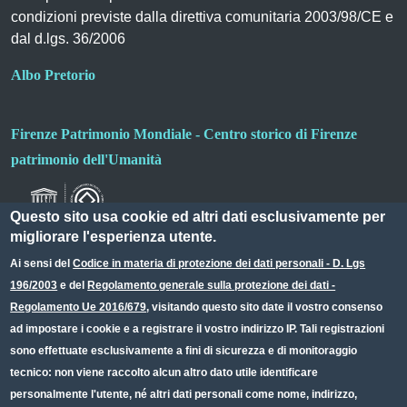
condizioni previste dalla direttiva comunitaria 2003/98/CE e
dal d.lgs. 36/2006
Albo Pretorio
Firenze Patrimonio Mondiale - Centro storico di Firenze
patrimonio dell'Umanità
Questo sito usa cookie ed altri dati esclusivamente per
migliorare l'esperienza utente.
Ai sensi del
Codice in materia di protezione dei dati personali - D. Lgs
196/2003
e del
Regolamento generale sulla protezione dei dati -
Useful links section
Small prints
Regolamento Ue 2016/679
, visitando questo sito date il vostro consenso
Redazione web
ad impostare i cookie e a registrare il vostro indirizzo IP. Tali registrazioni
sono effettuate esclusivamente a fini di sicurezza e di monitoraggio
Privacy
tecnico: non viene raccolto alcun altro dato utile identificare
Note legali
personalmente l'utente, né altri dati personali come nome, indirizzo,