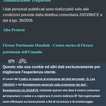
Amministrazione Trasparente
I dati personali pubblicati sono riutilizzabili solo alle
condizioni previste dalla direttiva comunitaria 2003/98/CE e
dal d.lgs. 36/2006
Albo Pretorio
Firenze Patrimonio Mondiale - Centro storico di Firenze
patrimonio dell'Umanità
Questo sito usa cookie ed altri dati esclusivamente per
migliorare l'esperienza utente.
Ai sensi del
Codice in materia di protezione dei dati personali - D. Lgs
196/2003
e del
Regolamento generale sulla protezione dei dati -
Useful links section
Small prints
Regolamento Ue 2016/679
, visitando questo sito date il vostro consenso
Redazione web
ad impostare i cookie e a registrare il vostro indirizzo IP. Tali registrazioni
sono effettuate esclusivamente a fini di sicurezza e di monitoraggio
Privacy