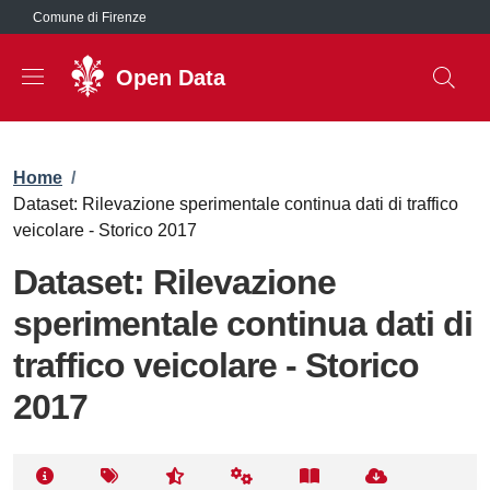
Salta al contenuto principale
Comune di Firenze
Open Data
Briciole di pane
Home
/
Dataset: Rilevazione sperimentale continua dati di traffico
veicolare - Storico 2017
Dataset: Rilevazione
sperimentale continua dati di
traffico veicolare - Storico
2017