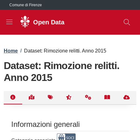
Salta al contenuto principale
Comune di Firenze
Open Data
Briciole di pane
Home
/
Dataset: Rimozione relitti. Anno 2015
Dataset: Rimozione relitti.
Anno 2015
Informazioni generali