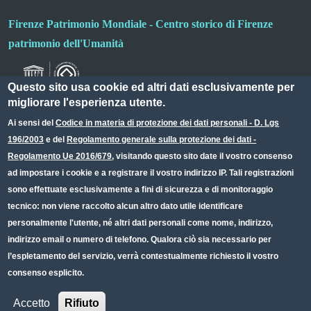
Firenze Patrimonio Mondiale - Centro storico di Firenze
patrimonio dell'Umanità
Questo sito usa cookie ed altri dati esclusivamente per
migliorare l'esperienza utente.
Ai sensi del
Codice in materia di protezione dei dati personali - D. Lgs
196/2003
e del
Regolamento generale sulla protezione dei dati -
Useful links section
Small prints
Regolamento Ue 2016/679
, visitando questo sito date il vostro consenso
Redazione web
ad impostare i cookie e a registrare il vostro indirizzo IP. Tali registrazioni
sono effettuate esclusivamente a fini di sicurezza e di monitoraggio
Privacy
tecnico: non viene raccolto alcun altro dato utile identificare
Note legali
personalmente l'utente, né altri dati personali come nome, indirizzo,
indirizzo email o numero di telefono. Qualora ciò sia necessario per
Dichiarazione Accessibilità
l’espletamento del servizio, verrà contestualmente richiesto il vostro
consenso esplicito.
CC BY 4.0 IT
Accetto
Rifiuto