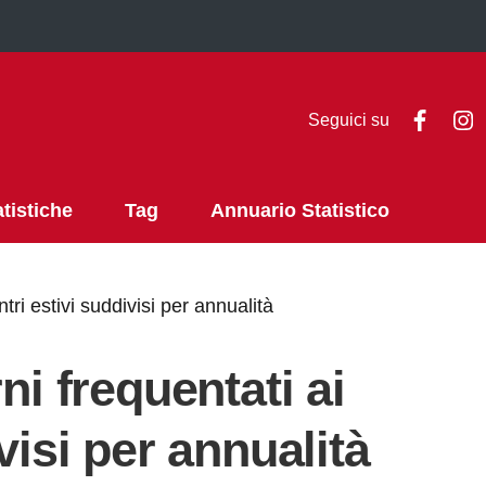
Faceb
I
Seguici su
atistiche
Tag
Annuario Statistico
ntri estivi suddivisi per annualità
ni frequentati ai
visi per annualità