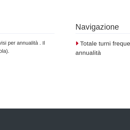
Navigazione
isi per annualità . Il
Totale turni frequen
ola).
annualità