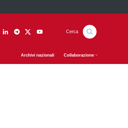
ook
nstagram
Linkedin
Telegram
Twitter
YouTube
Cerca
Archivi nazionali
Collaborazione