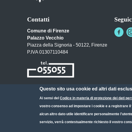
Contatti
Seguic
Comune di Firenze
Palazzo Vecchio
Piazza della Signoria - 50122, Firenze
P.IVA 01307110484
Questo sito usa cookie ed altri dati esclu
Posta Elettronica Certificata
Ai sensi del
Codice in materia di protezione dei dati per
URP - Ufficio Relazioni con il Pubblico
vostro consenso ad impostare i cookie e a registrare il v
alcun altro dato utile identificare personalmente l'utent
servizio, verrà contestualmente richiesto il vostro cons
Small prints
Useful links section