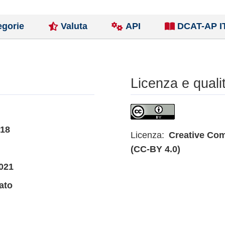
egorie
Valuta
API
DCAT-AP I
Licenza e quali
018
Licenza:
Creative Com
(CC-BY 4.0)
021
ato