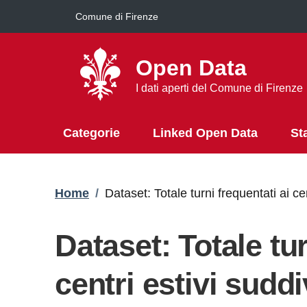
Salta al contenuto principale
Comune di Firenze
Open Data
I dati aperti del Comune di Firenze
Categorie
Linked Open Data
St
Briciole di pane
Home
/
Dataset: Totale turni frequentati ai ce
Dataset: Totale tur
centri estivi suddi