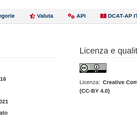
egorie
Valuta
API
DCAT-AP I
Licenza e quali
016
Licenza:
Creative Com
(CC-BY 4.0)
021
ato