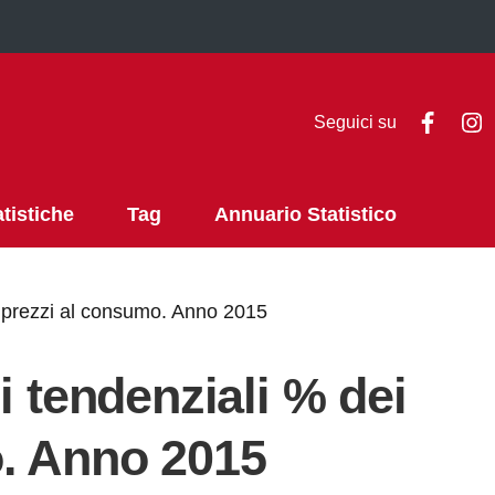
Faceb
I
Seguici su
atistiche
Tag
Annuario Statistico
i prezzi al consumo. Anno 2015
i tendenziali % dei
o. Anno 2015