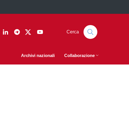
ook
nstagram
Linkedin
Telegram
Twitter
YouTube
Cerca
Archivi nazionali
Collaborazione