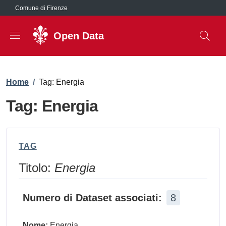
Salta al contenuto principale
Comune di Firenze
Open Data
Briciole di pane
Home
/
Tag: Energia
Tag: Energia
TAG
Titolo:
Energia
Numero di Dataset associati:
8
Nome:
Energia