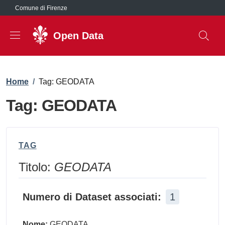
Salta al contenuto principale
Comune di Firenze
Open Data
Briciole di pane
Home
/
Tag: GEODATA
Tag: GEODATA
TAG
Titolo:
GEODATA
Numero di Dataset associati:
1
Nome:
GEODATA