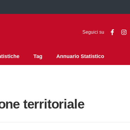
Faceb
I
Seguici su
atistiche
Tag
Annuario Statistico
ne territoriale