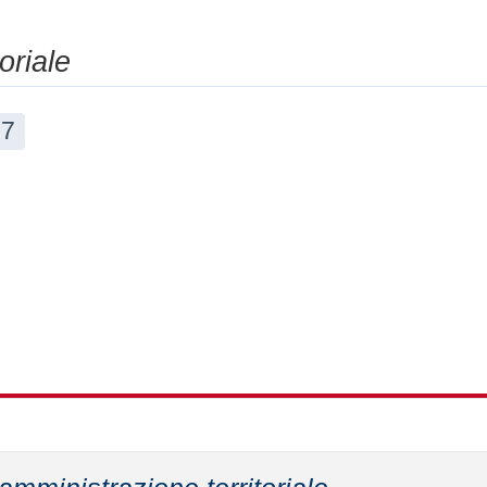
oriale
7