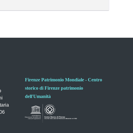
Firenze Patrimonio Mondiale - Centro
storico di Firenze patrimonio
o
dell'Umanità
ni
taria
006