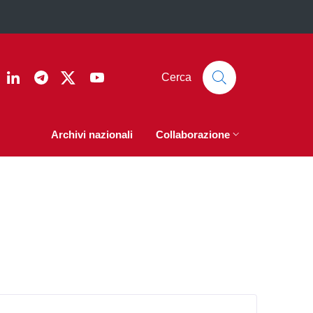
ook
nstagram
Linkedin
Telegram
Twitter
YouTube
Cerca
Archivi nazionali
Collaborazione