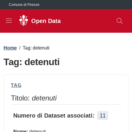
Salta al contenuto principale
Comune di Firenze
Open Data
Briciole di pane
Home
/
Tag: detenuti
Tag: detenuti
TAG
Titolo:
detenuti
Numero di Dataset associati:
11
Nome:
detenuti