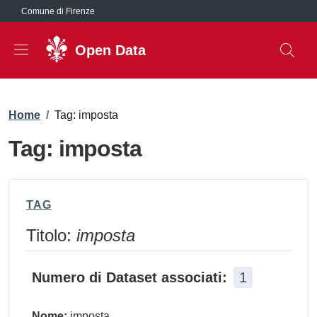
Salta al contenuto principale
Comune di Firenze
Open Data
Briciole di pane
Home
/
Tag: imposta
Tag: imposta
TAG
Titolo:
imposta
Numero di Dataset associati:
1
Nome:
imposta