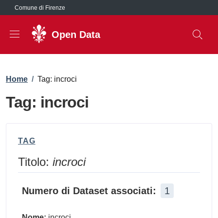
Salta al contenuto principale
Comune di Firenze
Open Data
Briciole di pane
Home
/
Tag: incroci
Tag: incroci
TAG
Titolo:
incroci
Numero di Dataset associati:
1
Nome:
incroci