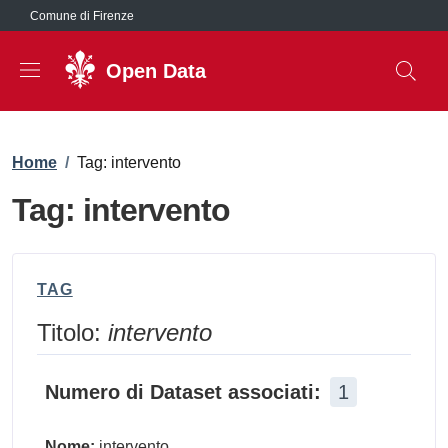
Salta al contenuto principale
Comune di Firenze
Open Data
Briciole di pane
Home
/
Tag: intervento
Tag: intervento
TAG
Titolo:
intervento
Numero di Dataset associati:
1
Nome:
intervento