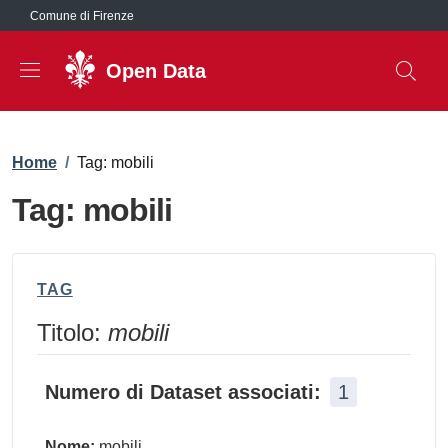
Salta al contenuto principale
Comune di Firenze
Open Data
Briciole di pane
Home
/
Tag: mobili
Tag: mobili
TAG
Titolo:
mobili
Numero di Dataset associati:
1
Nome:
mobili