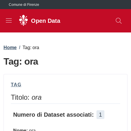
Salta al contenuto principale
Comune di Firenze
Open Data
Briciole di pane
Home
/
Tag: ora
Tag: ora
TAG
Titolo:
ora
Numero di Dataset associati:
1
Nome:
ora