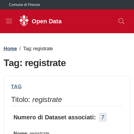
Salta al contenuto principale
Comune di Firenze
Open Data
Briciole di pane
Home
/
Tag: registrate
Tag: registrate
TAG
Titolo:
registrate
Numero di Dataset associati:
7
Nome:
registrate