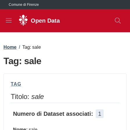
Salta al contenuto principale
Comune di Firenze
Open Data
Briciole di pane
Home
/
Tag: sale
Tag: sale
TAG
Titolo:
sale
Numero di Dataset associati:
1
Nome:
sale