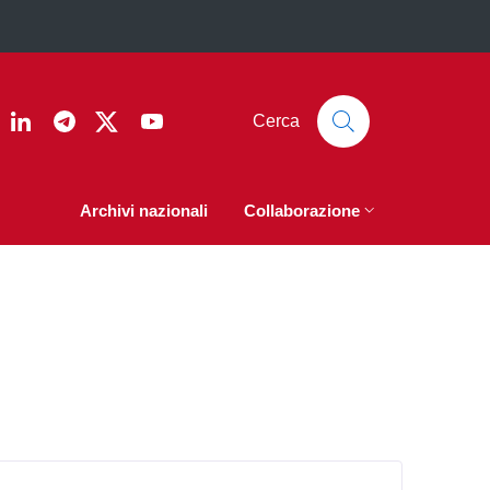
ook
nstagram
Linkedin
Telegram
Twitter
YouTube
Cerca
Archivi nazionali
Collaborazione