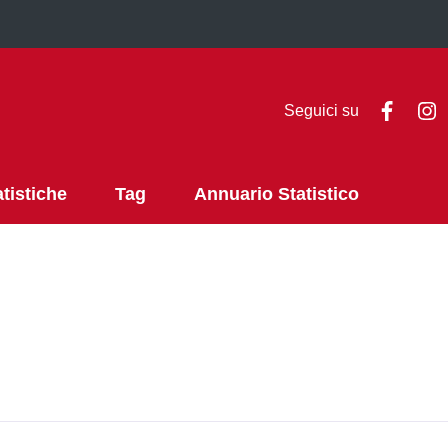
Faceb
I
Seguici su
atistiche
Tag
Annuario Statistico