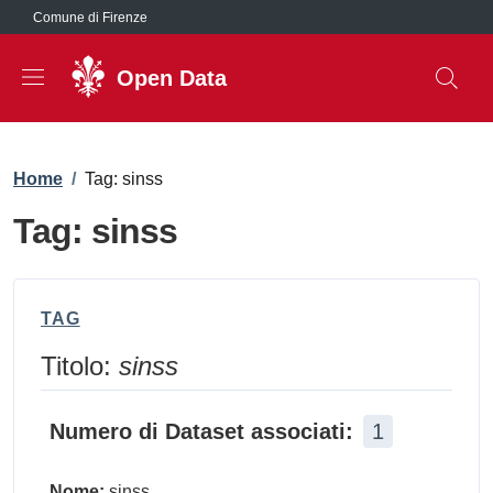
Salta al contenuto principale
Comune di Firenze
Open Data
Briciole di pane
Home
/
Tag: sinss
Tag: sinss
TAG
Titolo:
sinss
Numero di Dataset associati:
1
Nome:
sinss