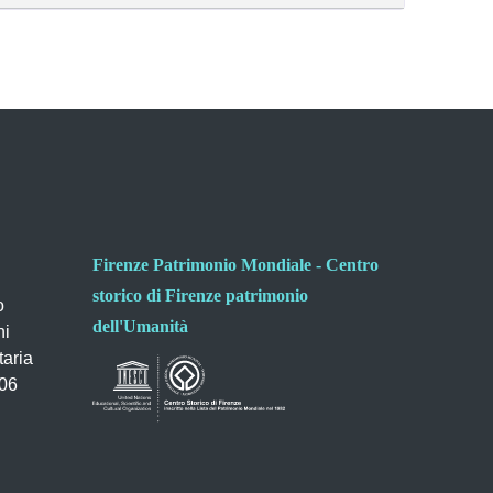
Firenze Patrimonio Mondiale - Centro
storico di Firenze patrimonio
o
dell'Umanità
ni
taria
006