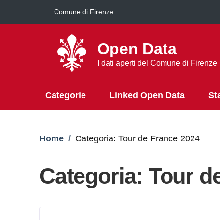
Salta al contenuto principale
Comune di Firenze
Open Data
I dati aperti del Comune di Firenze
Categorie
Linked Open Data
St
Briciole di pane
Home
/
Categoria: Tour de France 2024
Categoria: Tour d