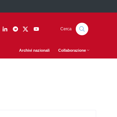
ook
nstagram
Linkedin
Telegram
Twitter
YouTube
Cerca
Archivi nazionali
Collaborazione