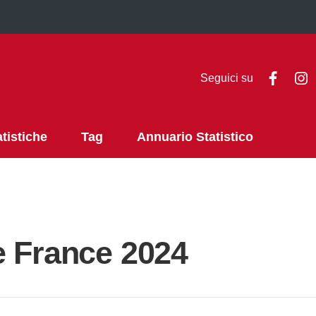
Faceb
I
Seguici su
atistiche
Tag
Annuario Statistico
e France 2024