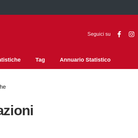
Faceb
I
Seguici su
atistiche
Tag
Annuario Statistico
che
azioni