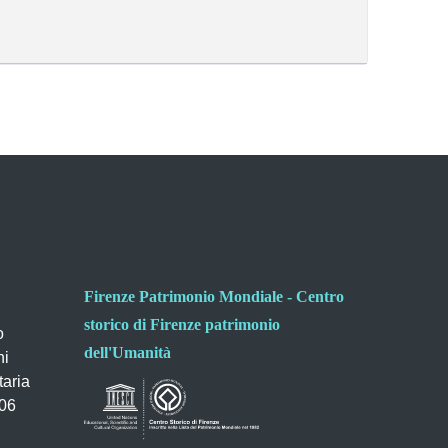
Firenze Patrimonio Mondiale - Centro
storico di Firenze patrimonio
o
dell'Umanità
ni
taria
006