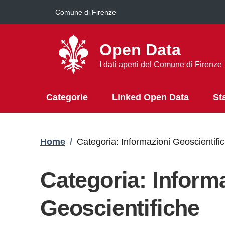
Salta al contenuto principale
Comune di Firenze
Open Data
I dati aperti del Comune di Firenze
Categorie
Linked Open Data
St
Briciole di pane
Home
/
Categoria: Informazioni Geoscientifi
Categoria: Inform
Geoscientifiche