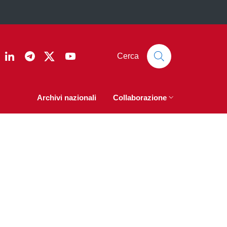
ook
nstagram
Linkedin
Telegram
Twitter
YouTube
Cerca
Archivi nazionali
Collaborazione