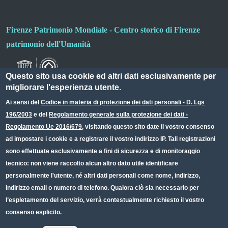
Firenze Patrimonio Mondiale - Centro storico di Firenze
patrimonio dell'Umanità
Questo sito usa cookie ed altri dati esclusivamente per
migliorare l'esperienza utente.
Ai sensi del
Codice in materia di protezione dei dati personali - D. Lgs
196/2003
e del
Regolamento generale sulla protezione dei dati -
Useful links section
Small prints
Regolamento Ue 2016/679
, visitando questo sito date il vostro consenso
Redazione web
ad impostare i cookie e a registrare il vostro indirizzo IP. Tali registrazioni
sono effettuate esclusivamente a fini di sicurezza e di monitoraggio
Privacy
tecnico: non viene raccolto alcun altro dato utile identificare
Note legali
personalmente l'utente, né altri dati personali come nome, indirizzo,
indirizzo email o numero di telefono. Qualora ciò sia necessario per
Dichiarazione Accessibilità
l’espletamento del servizio, verrà contestualmente richiesto il vostro
consenso esplicito.
CC BY 4.0 IT