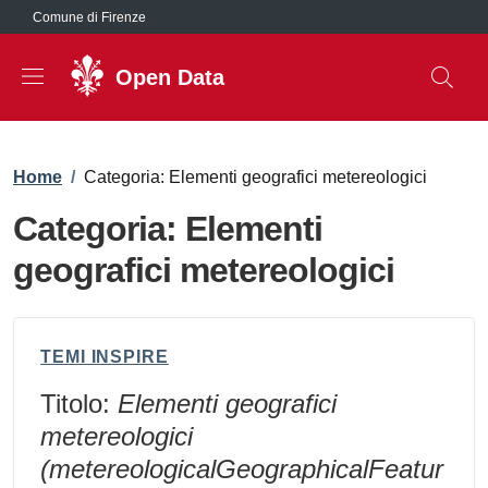
Salta al contenuto principale
Comune di Firenze
Open Data
Briciole di pane
Home
/
Categoria: Elementi geografici metereologici
Categoria: Elementi
geografici metereologici
TEMI INSPIRE
Titolo:
Elementi geografici
metereologici
(metereologicalGeographicalFeatur