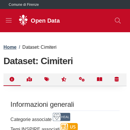
Salta al contenuto principale
Comune di Firenze
Open Data
Briciole di pane
Home
/
Dataset: Cimiteri
Dataset: Cimiteri
Informazioni generali
Categorie associate
Temi INSPIRE associati