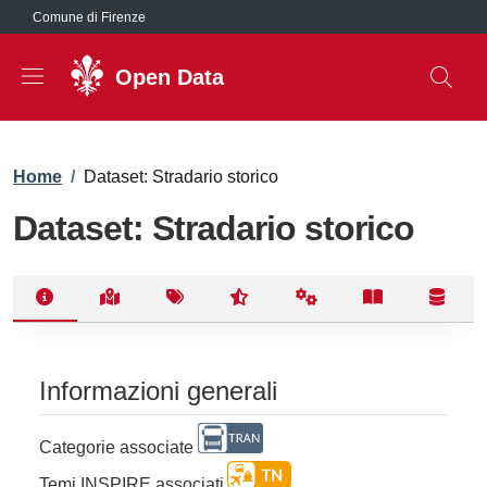
Salta al contenuto principale
Comune di Firenze
Open Data
Briciole di pane
Home
/
Dataset: Stradario storico
Dataset: Stradario storico
Informazioni generali
Categorie associate
Temi INSPIRE associati