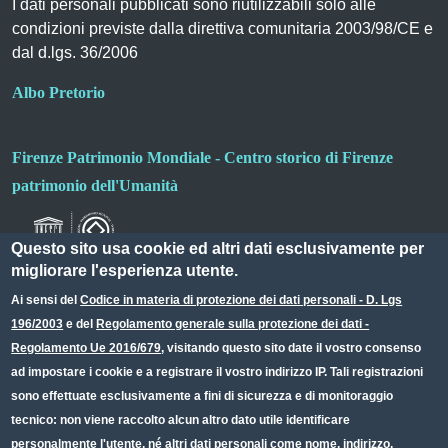
I dati personali pubblicati sono riutilizzabili solo alle
condizioni previste dalla direttiva comunitaria 2003/98/CE e
dal d.lgs. 36/2006
Albo Pretorio
Firenze Patrimonio Mondiale - Centro storico di Firenze
patrimonio dell'Umanità
Questo sito usa cookie ed altri dati esclusivamente per
migliorare l'esperienza utente.
Ai sensi del
Codice in materia di protezione dei dati personali - D. Lgs
196/2003
e del
Regolamento generale sulla protezione dei dati -
Useful links section
Small prints
Regolamento Ue 2016/679
, visitando questo sito date il vostro consenso
Redazione web
ad impostare i cookie e a registrare il vostro indirizzo IP. Tali registrazioni
sono effettuate esclusivamente a fini di sicurezza e di monitoraggio
Privacy
tecnico: non viene raccolto alcun altro dato utile identificare
Note legali
personalmente l'utente, né altri dati personali come nome, indirizzo,