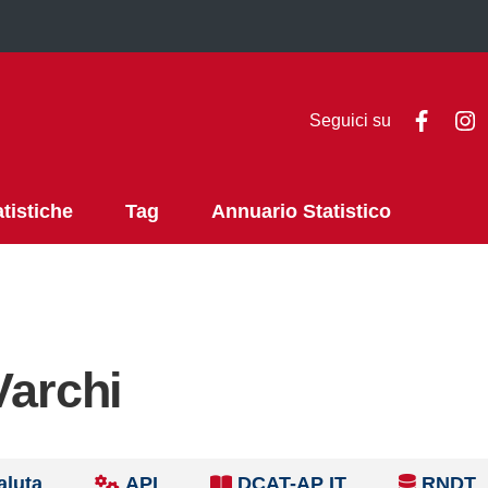
Faceb
I
Seguici su
atistiche
Tag
Annuario Statistico
Varchi
aluta
API
DCAT-AP IT
RNDT