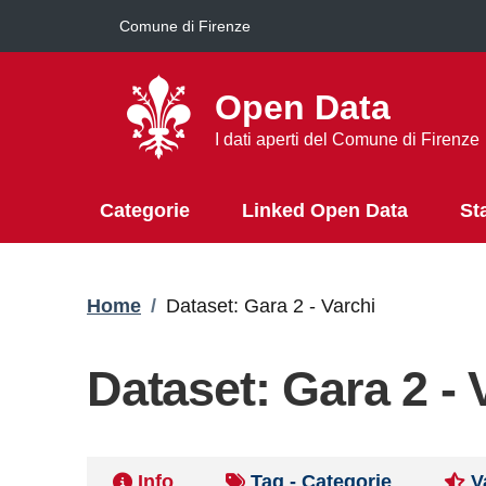
Salta al contenuto principale
Comune di Firenze
Open Data
I dati aperti del Comune di Firenze
Categorie
Linked Open Data
St
Briciole di pane
Home
/
Dataset: Gara 2 - Varchi
Dataset: Gara 2 - 
Info
Tag - Categorie
V