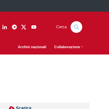
ook
nstagram
Linkedin
Telegram
Twitter
YouTube
Cerca
Archivi nazionali
Collaborazione
Scarica