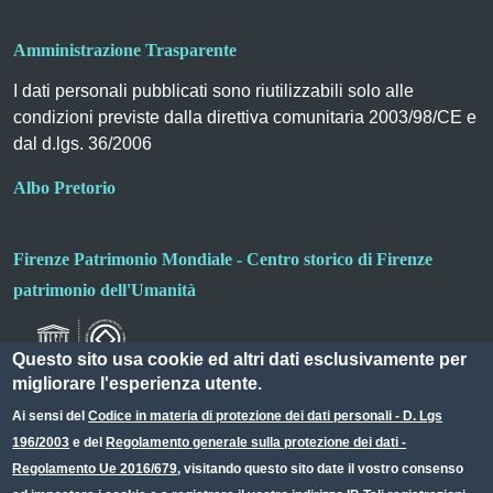
Amministrazione Trasparente
I dati personali pubblicati sono riutilizzabili solo alle
condizioni previste dalla direttiva comunitaria 2003/98/CE e
dal d.lgs. 36/2006
Albo Pretorio
Firenze Patrimonio Mondiale - Centro storico di Firenze
patrimonio dell'Umanità
Questo sito usa cookie ed altri dati esclusivamente per
migliorare l'esperienza utente.
Ai sensi del
Codice in materia di protezione dei dati personali - D. Lgs
196/2003
e del
Regolamento generale sulla protezione dei dati -
Useful links section
Small prints
Regolamento Ue 2016/679
, visitando questo sito date il vostro consenso
Redazione web