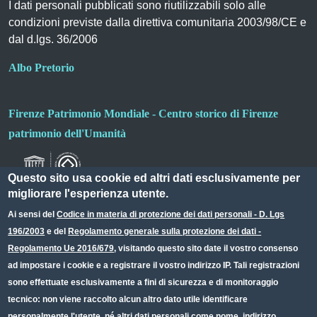
I dati personali pubblicati sono riutilizzabili solo alle
condizioni previste dalla direttiva comunitaria 2003/98/CE e
dal d.lgs. 36/2006
Albo Pretorio
Firenze Patrimonio Mondiale - Centro storico di Firenze
patrimonio dell'Umanità
Questo sito usa cookie ed altri dati esclusivamente per
migliorare l'esperienza utente.
Ai sensi del
Codice in materia di protezione dei dati personali - D. Lgs
196/2003
e del
Regolamento generale sulla protezione dei dati -
Useful links section
Small prints
Regolamento Ue 2016/679
, visitando questo sito date il vostro consenso
Redazione web
ad impostare i cookie e a registrare il vostro indirizzo IP. Tali registrazioni
sono effettuate esclusivamente a fini di sicurezza e di monitoraggio
Privacy
tecnico: non viene raccolto alcun altro dato utile identificare
Note legali
personalmente l'utente, né altri dati personali come nome, indirizzo,