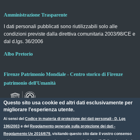
Amministrazione Trasparente
I dati personali pubblicati sono riutilizzabili solo alle
condizioni previste dalla direttiva comunitaria 2003/98/CE e
dal d.lgs. 36/2006
Albo Pretorio
Firenze Patrimonio Mondiale - Centro storico di Firenze
patrimonio dell'Umanità
Questo sito usa cookie ed altri dati esclusivamente per
migliorare l'esperienza utente.
Ai sensi del
Codice in materia di protezione dei dati personali - D. Lgs
196/2003
e del
Regolamento generale sulla protezione dei dati -
Useful links section
Small prints
Regolamento Ue 2016/679
, visitando questo sito date il vostro consenso
Redazione web