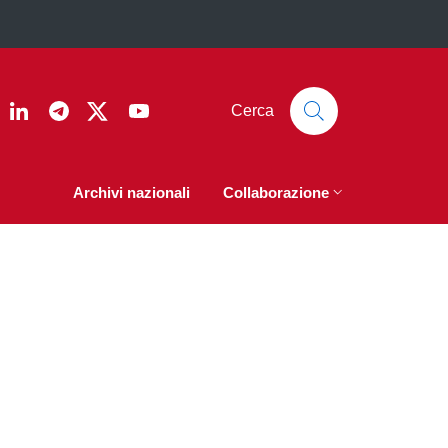
ook
nstagram
Linkedin
Telegram
Twitter
YouTube
Cerca
Archivi nazionali
Collaborazione