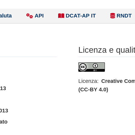
aluta
API
DCAT-AP IT
RNDT
Licenza e quali
Licenza:
Creative Com
013
(CC-BY 4.0)
013
ato