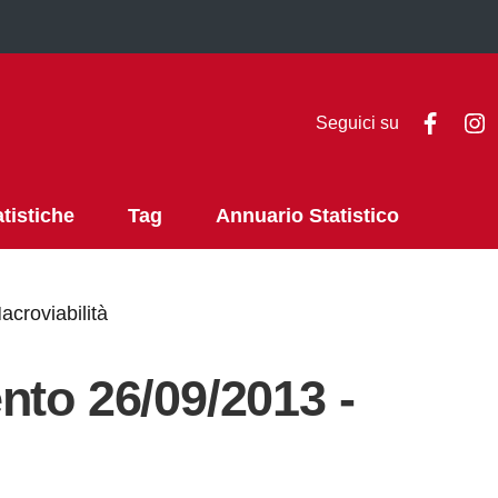
Faceb
I
Seguici su
atistiche
Tag
Annuario Statistico
croviabilità
nto 26/09/2013 -