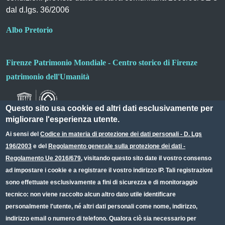
dal d.lgs. 36/2006
Albo Pretorio
Firenze Patrimonio Mondiale - Centro storico di Firenze
patrimonio dell'Umanità
Questo sito usa cookie ed altri dati esclusivamente per
migliorare l'esperienza utente.
Ai sensi del
Codice in materia di protezione dei dati personali - D. Lgs
196/2003
e del
Regolamento generale sulla protezione dei dati -
Useful links section
Small prints
Regolamento Ue 2016/679
, visitando questo sito date il vostro consenso
Redazione web
ad impostare i cookie e a registrare il vostro indirizzo IP. Tali registrazioni
sono effettuate esclusivamente a fini di sicurezza e di monitoraggio
Privacy
tecnico: non viene raccolto alcun altro dato utile identificare
Note legali
personalmente l'utente, né altri dati personali come nome, indirizzo,
indirizzo email o numero di telefono. Qualora ciò sia necessario per