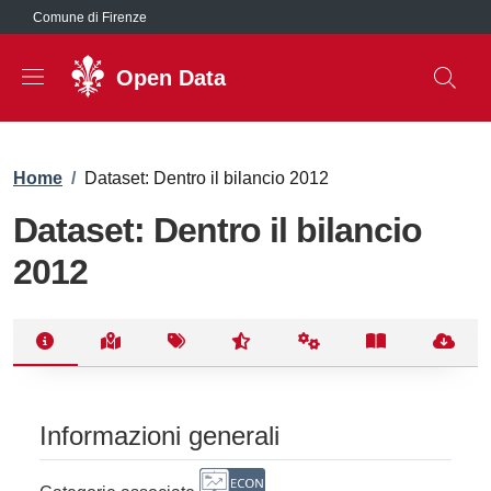
Salta al contenuto principale
Comune di Firenze
Open Data
Briciole di pane
Home
/
Dataset: Dentro il bilancio 2012
Dataset: Dentro il bilancio
2012
Informazioni generali