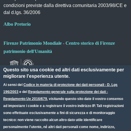
condizioni previste dalla direttiva comunitaria 2003/98/CE e
dal d.lgs. 36/2006
Albo Pretorio
Firenze Patrimonio Mondiale - Centro storico di Firenze
patrimonio dell'Umanità
Questo sito usa cookie ed altri dati esclusivamente per
migliorare l'esperienza utente.
Ai sensi del
Codice in materia di protezione dei dati personali - D. Lgs
196/2003
e del
Regolamento generale sulla protezione dei dati -
Useful links section
Small prints
Regolamento Ue 2016/679
, visitando questo sito date il vostro consenso
Redazione web
ad impostare i cookie e a registrare il vostro indirizzo IP. Tali registrazioni
sono effettuate esclusivamente a fini di sicurezza e di monitoraggio
Privacy
tecnico: non viene raccolto alcun altro dato utile identificare
Note legali
personalmente l'utente, né altri dati personali come nome, indirizzo,