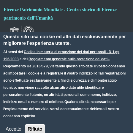
Firenze Patrimonio Mondiale - Centro storico di Firenze
patrimonio dell'Umanità
Questo sito usa cookie ed altri dati esclusivamente per
migliorare l'esperienza utente.
Ai sensi del
Codice in materia di protezione dei dati personali - D. Lgs
196/2003
e del
Regolamento generale sulla protezione dei dati -
Useful links section
Small prints
Regolamento Ue 2016/679
, visitando questo sito date il vostro consenso
Redazione web
ad impostare i cookie e a registrare il vostro indirizzo IP. Tali registrazioni
sono effettuate esclusivamente a fini di sicurezza e di monitoraggio
Privacy
tecnico: non viene raccolto alcun altro dato utile identificare
Note legali
personalmente l'utente, né altri dati personali come nome, indirizzo,
indirizzo email o numero di telefono. Qualora ciò sia necessario per
Dichiarazione Accessibilità
l’espletamento del servizio, verrà contestualmente richiesto il vostro
consenso esplicito.
CC BY 4.0 IT
Accetto
Rifiuto