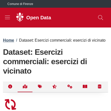
Salta al contenuto principale
Comune di Firenze
Open Data
Briciole di pane
Home
/
Dataset: Esercizi commerciali: esercizi di vicinato
Dataset: Esercizi
commerciali: esercizi di
vicinato