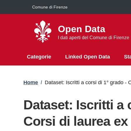
Salta al contenuto principale
Comune di Firenze
Open Data
I dati aperti del Comune di Firenze
Categorie
Linked Open Data
St
Briciole di pane
Home
/
Dataset: Iscritti a corsi di 1° grado
Dataset: Iscritti a 
Corsi di laurea ex 