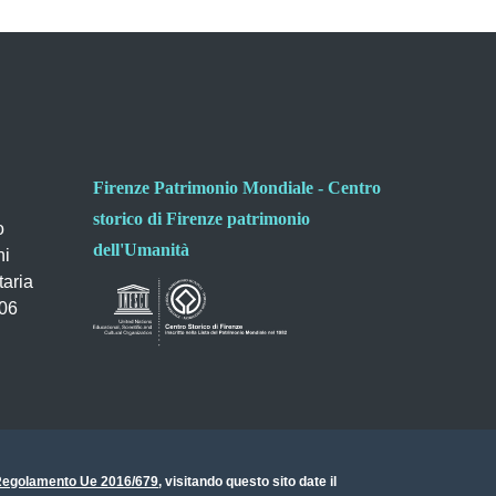
Firenze Patrimonio Mondiale - Centro
storico di Firenze patrimonio
o
dell'Umanità
ni
taria
006
- Regolamento Ue 2016/679
, visitando questo sito date il