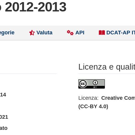
 2012-2013
egorie
Valuta
API
DCAT-AP I
Licenza e quali
014
Licenza:
Creative Com
(CC-BY 4.0)
021
ato