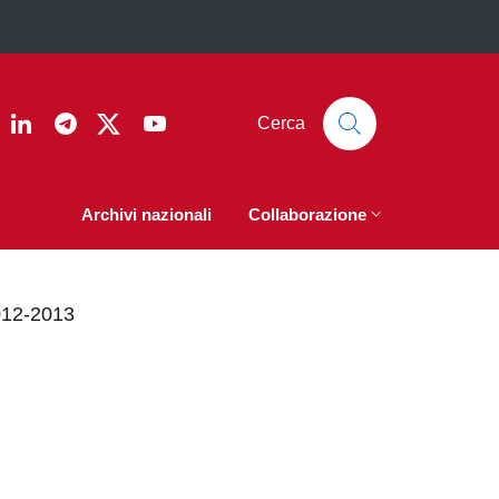
ook
nstagram
Linkedin
Telegram
Twitter
YouTube
Cerca
Archivi nazionali
Collaborazione
2012-2013