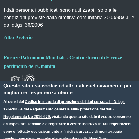
I dati personali pubblicati sono riutilizzabili solo alle
condizioni previste dalla direttiva comunitaria 2003/98/CE e
dal d.lgs. 36/2006
Albo Pretorio
Firenze Patrimonio Mondiale - Centro storico di Firenze
patrimonio dell'Umanità
Questo sito usa cookie ed altri dati esclusivamente per
migliorare l'esperienza utente.
Ai sensi del
Codice in materia di protezione dei dati personali - D. Lgs
196/2003
e del
Regolamento generale sulla protezione dei dati -
Useful links section
Small prints
Regolamento Ue 2016/679
, visitando questo sito date il vostro consenso
Redazione web
ad impostare i cookie e a registrare il vostro indirizzo IP. Tali registrazioni
sono effettuate esclusivamente a fini di sicurezza e di monitoraggio
Privacy