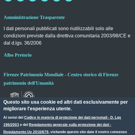
Amministrazione Trasparente
I dati personali pubblicati sono riutilizzabili solo alle
condizioni previste dalla direttiva comunitaria 2003/98/CE e
dal d.lgs. 36/2006
Albo Pretorio
Firenze Patrimonio Mondiale - Centro storico di Firenze
patrimonio dell'Umanità
Questo sito usa cookie ed altri dati esclusivamente per
migliorare l'esperienza utente.
Ai sensi del
Codice in materia di protezione dei dati personali - D. Lgs
196/2003
e del
Regolamento generale sulla protezione dei dati -
Useful links section
Small prints
Regolamento Ue 2016/679
, visitando questo sito date il vostro consenso