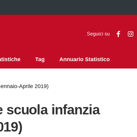
Faceb
I
Seguici su
atistiche
Tag
Annuario Statistico
Gennaio-Aprile 2019)
e scuola infanzia
019)