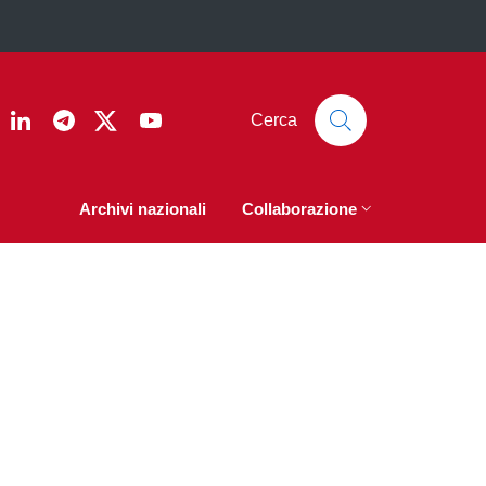
ook
nstagram
Linkedin
Telegram
Twitter
YouTube
Cerca
Archivi nazionali
Collaborazione