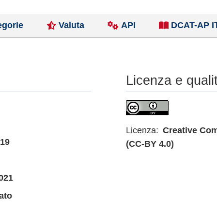
egorie
Valuta
API
DCAT-AP I
Licenza e quali
Licenza:
Creative Com
019
(CC-BY 4.0)
021
ato