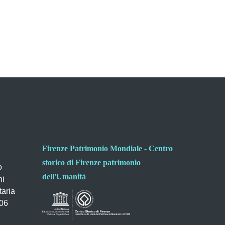
Firenze Patrimonio Mondiale - Centro
storico di Firenze patrimonio
o
dell'Umanità
ni
taria
006