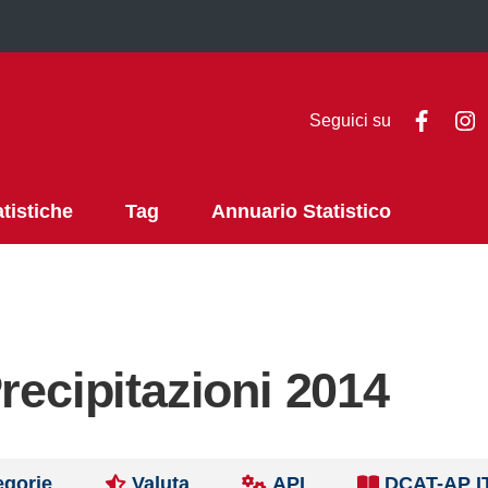
Faceb
I
Seguici su
atistiche
Tag
Annuario Statistico
recipitazioni 2014
egorie
Valuta
API
DCAT-AP I