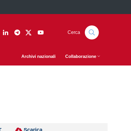
ook
nstagram
Linkedin
Telegram
Twitter
YouTube
Cerca
Archivi nazionali
Collaborazione
T
Scarica