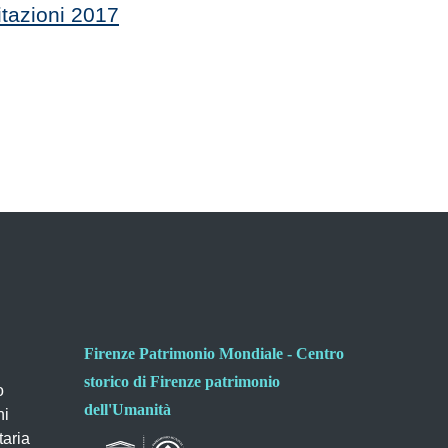
tazioni 2017
Firenze Patrimonio Mondiale - Centro
storico di Firenze patrimonio
o
dell'Umanità
ni
taria