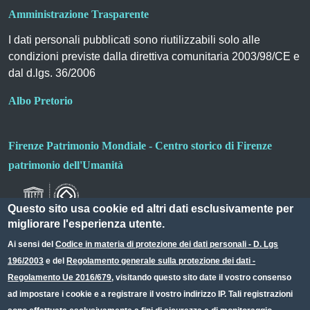
Amministrazione Trasparente
I dati personali pubblicati sono riutilizzabili solo alle
condizioni previste dalla direttiva comunitaria 2003/98/CE e
dal d.lgs. 36/2006
Albo Pretorio
Firenze Patrimonio Mondiale - Centro storico di Firenze
patrimonio dell'Umanità
Questo sito usa cookie ed altri dati esclusivamente per
migliorare l'esperienza utente.
Ai sensi del
Codice in materia di protezione dei dati personali - D. Lgs
196/2003
e del
Regolamento generale sulla protezione dei dati -
Useful links section
Small prints
Regolamento Ue 2016/679
, visitando questo sito date il vostro consenso
Redazione web
ad impostare i cookie e a registrare il vostro indirizzo IP. Tali registrazioni