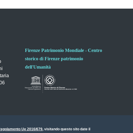
Firenze Patrimonio Mondiale - Centro
storico di Firenze patrimonio
o
dell'Umanità
ni
taria
006
- Regolamento Ue 2016/679
, visitando questo sito date il