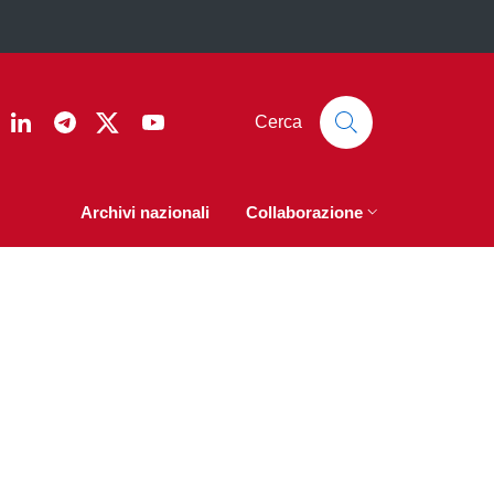
ook
nstagram
Linkedin
Telegram
Twitter
YouTube
Cerca
Archivi nazionali
Collaborazione