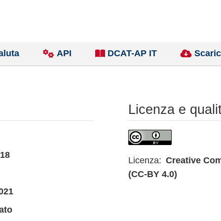
aluta
API
DCAT-AP IT
Scaric
Licenza e quali
018
Licenza:
Creative Com
(CC-BY 4.0)
021
ato