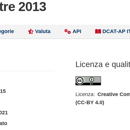
stre 2013
egorie
Valuta
API
DCAT-AP I
Licenza e quali
015
Licenza:
Creative Com
(CC-BY 4.0)
021
ato