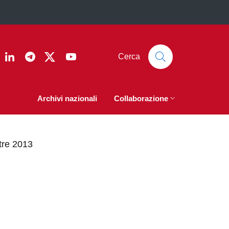
ook
nstagram
Linkedin
Telegram
Twitter
YouTube
Cerca
Archivi nazionali
Collaborazione
stre 2013