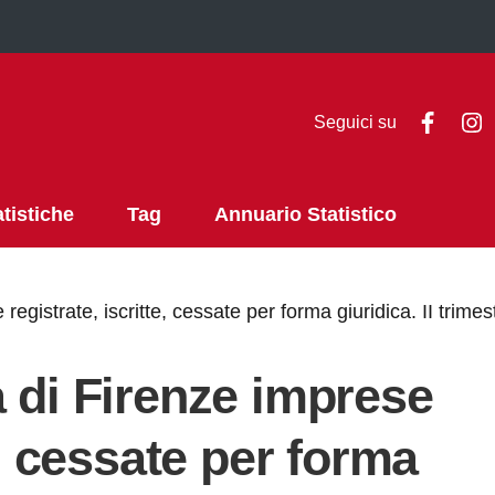
Faceb
I
Seguici su
atistiche
Tag
Annuario Statistico
registrate, iscritte, cessate per forma giuridica. II trime
a di Firenze imprese
e, cessate per forma