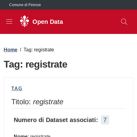
Salta al contenuto principale
Comune di Firenze
Open Data
Briciole di pane
Home
/
Tag: registrate
Tag: registrate
TAG
Titolo:
registrate
Numero di Dataset associati:
7
Nome:
registrate