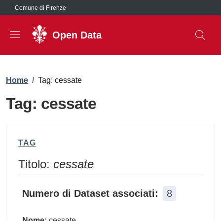
Salta al contenuto principale
Comune di Firenze
Open Data
Briciole di pane
Home
/
Tag: cessate
Tag: cessate
TAG
Titolo:
cessate
Numero di Dataset associati:
8
Nome:
cessate