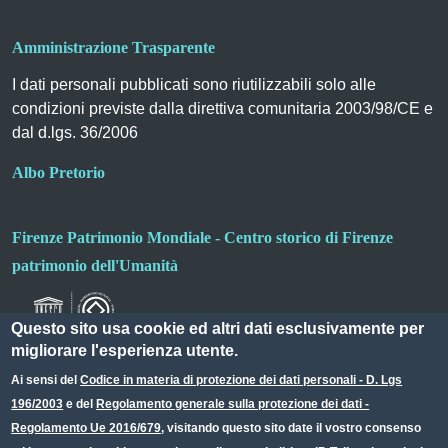
Amministrazione Trasparente
I dati personali pubblicati sono riutilizzabili solo alle
condizioni previste dalla direttiva comunitaria 2003/98/CE e
dal d.lgs. 36/2006
Albo Pretorio
Firenze Patrimonio Mondiale - Centro storico di Firenze
patrimonio dell'Umanità
Questo sito usa cookie ed altri dati esclusivamente per
migliorare l'esperienza utente.
Ai sensi del
Codice in materia di protezione dei dati personali - D. Lgs
196/2003
e del
Regolamento generale sulla protezione dei dati -
Useful links section
Small prints
Regolamento Ue 2016/679
, visitando questo sito date il vostro consenso
Redazione web