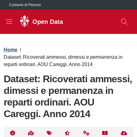
Salta al contenuto principale
Comune di Firenze
Open Data
Briciole di pane
Home
/
Dataset: Ricoverati ammessi, dimessi e permanenza in
reparti ordinari. AOU Careggi. Anno 2014
Dataset: Ricoverati ammessi,
dimessi e permanenza in
reparti ordinari. AOU
Careggi. Anno 2014