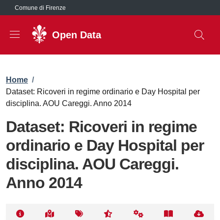
Salta al contenuto principale
Comune di Firenze
Open Data
Briciole di pane
Home
/
Dataset: Ricoveri in regime ordinario e Day Hospital per
disciplina. AOU Careggi. Anno 2014
Dataset: Ricoveri in regime
ordinario e Day Hospital per
disciplina. AOU Careggi.
Anno 2014