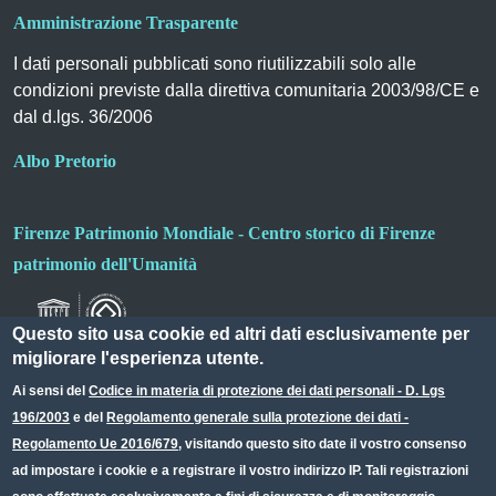
Amministrazione Trasparente
I dati personali pubblicati sono riutilizzabili solo alle
condizioni previste dalla direttiva comunitaria 2003/98/CE e
dal d.lgs. 36/2006
Albo Pretorio
Firenze Patrimonio Mondiale - Centro storico di Firenze
patrimonio dell'Umanità
Questo sito usa cookie ed altri dati esclusivamente per
migliorare l'esperienza utente.
Ai sensi del
Codice in materia di protezione dei dati personali - D. Lgs
196/2003
e del
Regolamento generale sulla protezione dei dati -
Useful links section
Small prints
Regolamento Ue 2016/679
, visitando questo sito date il vostro consenso
Redazione web
ad impostare i cookie e a registrare il vostro indirizzo IP. Tali registrazioni