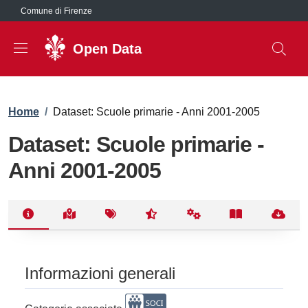
Salta al contenuto principale
Comune di Firenze
Open Data
Briciole di pane
Home
/
Dataset: Scuole primarie - Anni 2001-2005
Dataset: Scuole primarie -
Anni 2001-2005
Informazioni generali