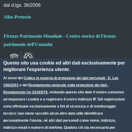
dal d.lgs. 36/2006
Albo Pretorio
Firenze Patrimonio Mondiale - Centro storico di Firenze
patrimonio dell'Umanità
Questo sito usa cookie ed altri dati esclusivamente per
migliorare l'esperienza utente.
Ai sensi del
Codice in materia di protezione dei dati personali - D. Lgs
196/2003
e del
Regolamento generale sulla protezione dei dati -
Useful links section
Small prints
Regolamento Ue 2016/679
, visitando questo sito date il vostro consenso
Redazione web
ad impostare i cookie e a registrare il vostro indirizzo IP. Tali registrazioni
sono effettuate esclusivamente a fini di sicurezza e di monitoraggio
Privacy
tecnico: non viene raccolto alcun altro dato utile identificare
Note legali
personalmente l'utente, né altri dati personali come nome, indirizzo,
indirizzo email o numero di telefono. Qualora ciò sia necessario per